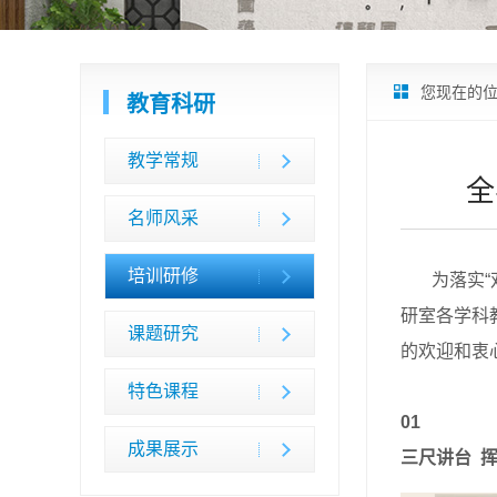
您现在的
教育科研
教学常规
全
名师风采
培训研修
为落实“双
研室各学科
课题研究
的欢迎和衷
特色课程
01
成果展示
三尺讲台 