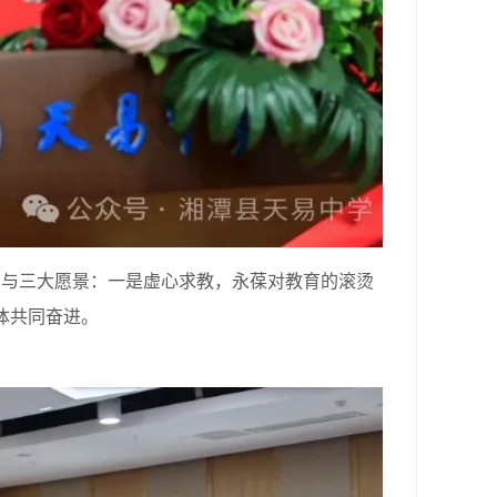
与三大愿景：一是虚心求教，永葆对教育的滚烫
体共同奋进。