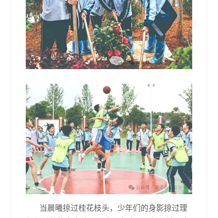
当晨曦掠过桂花枝头，少年们的身影掠过理