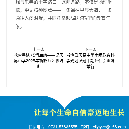
想与乐善的十字路口。这两条路，不仅是地理坐
标，更是精神图腾——一条通往星辰大海，一条
通往人间温暖，共同托举起“卓尔不群”的教育气
象。
上一条
下一条
教育星途 盛情启航——记天
湘潭县天易中学市级教育科
易中学2025年新教师入职培
学规划课题中期评估会圆满
训
举行
联系电话：
0731-57885555
邮箱：
yljytyzx@163.com