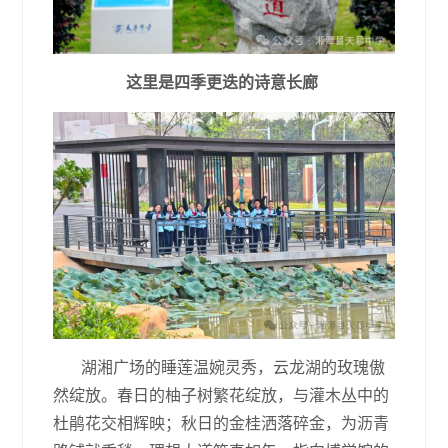
这里是四季更迭的诗意长廊
湖湘广场的睡莲温婉灵秀，云龙湖的玫瑰傲
然绽放。春日的柚子树繁花绽放，与灌木丛中的
杜鹃花交相辉映；秋日的金桂洒落碎金，为沥青