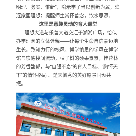
明理、务实、惟新”，喻示学子当以创新为翼，追
逐家国理想；提醒师生常怀善念，饮水思源。
这里是意趣灵动的育人课堂
理想大道与乐善大道交汇于湖湘广场，恰似
办学理念的立体诠释——让每个生命自信豪迈地
生长。致知力行的校风、博学慎思的学风在博学
馆与崇德楼间流动，柚子树的硕果累累，桂花林
的芳香馥郁，与“自强不息”的育人目标、“胸怀天
下”的情怀格局 、楚天毓秀的美好愿景同频共
振。