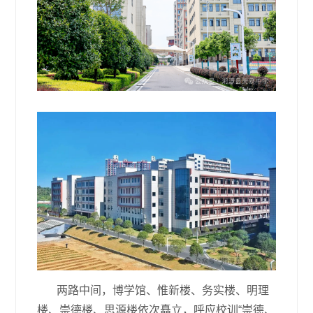
两路中间，博学馆、惟新楼、务实楼、明理
楼、崇德楼、思源楼依次矗立，呼应校训“崇德、