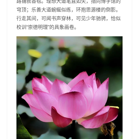
路铺就香毯。理想大道笔直如矢，指向博学馆的
穹顶；乐善大道蜿蜒似练，环抱思源楼的倒影。
行走其间，可闻书声穿林，可见少年驰骋，恰似
校训“崇德明理”的具象画卷。