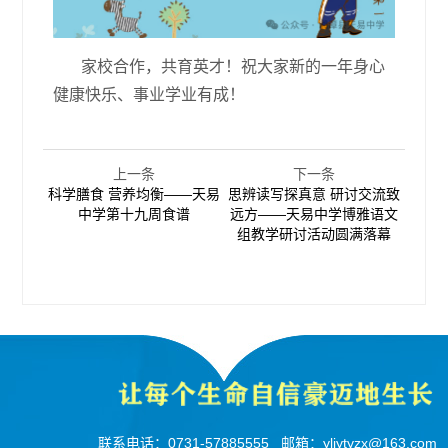
家校合作，共育英才！祝大家新的一年身心
健康快乐、事业学业有成！
上一条
下一条
科学膳食 营养均衡——天易
思辨读写探真意 研讨交流致
中学第十九周食谱
远方——天易中学博雅语文
组教学研讨活动圆满落幕
联系电话：
0731-57885555
邮箱：
yljytyzx@163.com