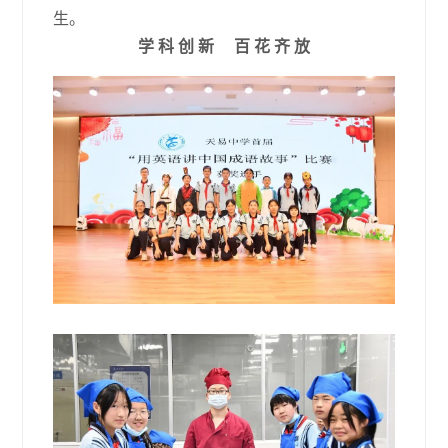
生。
学 科 创 新 百 花 齐 放