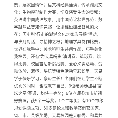
赛，展家国情怀；语文科经典诵读，传承湖湘文
化；生物模型制作大赛，切身感受生命的奥秘；
英语讲中国成语故事，用中国范诠释世界范；数
学趣味益智知识竞赛，让思维碰撞出智慧的火
花；历史科“行走的湖湘文化之家族寻根”活动，
与岁月对话，寻精神之根；地理学具制作比赛，
世界在我手中；美术科师生共创作品，巧手美化
我校园。还有“为天易喝彩”演讲赛、篮球赛、跳
绳比赛、校园吉尼斯挑战赛、爱心义卖活动、劳
动体验、泥塑、烘焙等特色活动异彩纷呈，天易
学子快乐学习，豪迈生长！老师们在让学生不断
优秀的同时，也成就了自己：9位老师参加县“杏
坛之星”赛课，均获一等奖；6位老师参加市新视
野赛课，获5个一等奖，1个二等奖；有10个市级
规划课题立项，60多篇论文和教学案例获国家、
省、市、县级奖励。天易校园楚天毓秀、和易共