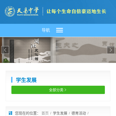
导航


学生发展
全部分类

您现在的位置：
首页
/
学生发展
/
德育活动
/