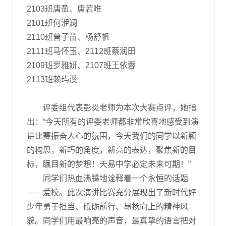
2103班唐盈、唐若唯
2101班何洢澜
2110班曾子苗、杨舒帆
2111班马怀玉、2112班蔡润田
2109班罗雅妍、2107班王依蓉
2113班赖玙溪
评委组代表彭炎老师为本次大赛点评，她指
出：“今天所有的评委老师都非常欣喜地感受到演
讲比赛振奋人心的氛围，今天我们的同学以新颖
的构思，新巧的角度，新亮的表达，聚焦新的目
标，瞩目新的梦想！天易中学必定未来可期！”
同学们热血沸腾地诠释着一个永恒的话题
——爱校。此次演讲比赛充分展现出了新时代好
少年勇于担当、砥砺前行、昂扬向上的精神风
貌。同学们用最响亮的声音，最真挚的语言把对