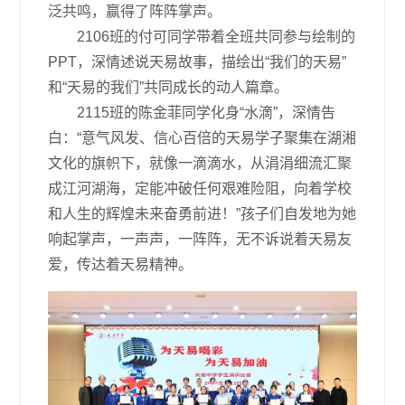
泛共鸣，赢得了阵阵掌声。
2106班的付可同学带着全班共同参与绘制的
PPT，深情述说天易故事，描绘出“我们的天易”
和“天易的我们”共同成长的动人篇章。
2115班的陈金菲同学化身“水滴”，深情告
白：“意气风发、信心百倍的天易学子聚集在湖湘
文化的旗帜下，就像一滴滴水，从涓涓细流汇聚
成江河湖海，定能冲破任何艰难险阻，向着学校
和人生的辉煌未来奋勇前进！”孩子们自发地为她
响起掌声，一声声，一阵阵，无不诉说着天易友
爱，传达着天易精神。