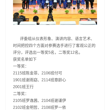
评委组从仪表形象、演讲内容、语言艺术、
时间把控四个方面对参赛选手进行了客观公正的
评分，评选出一等奖5名，二等奖12名。
获奖名单如下
一等奖：
2115班陈金菲、2106班付可
1901班谢雨窈、2114班章龄心
2001班王行
二等奖：
2105班罗逸茜、2104班谢谨伊
2102班金明哲、2108班罗一依