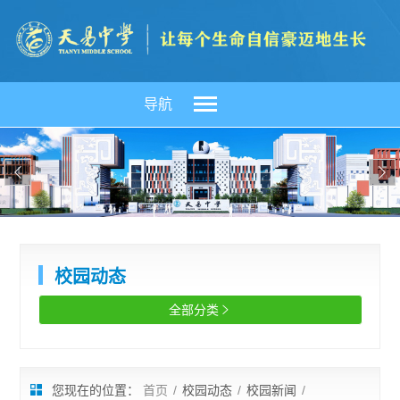
导航


校园动态
全部分类

您现在的位置：
首页
/
校园动态
/
校园新闻
/