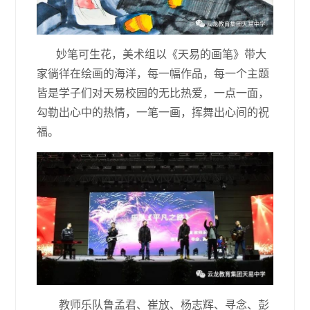
妙笔可生花，美术组以《天易的画笔》带大
家徜徉在绘画的海洋，每一幅作品，每一个主题
皆是学子们对天易校园的无比热爱，一点一面，
勾勒出心中的热情，一笔一画，挥舞出心间的祝
福。
教师乐队鲁孟君、崔放、杨志辉、寻念、彭