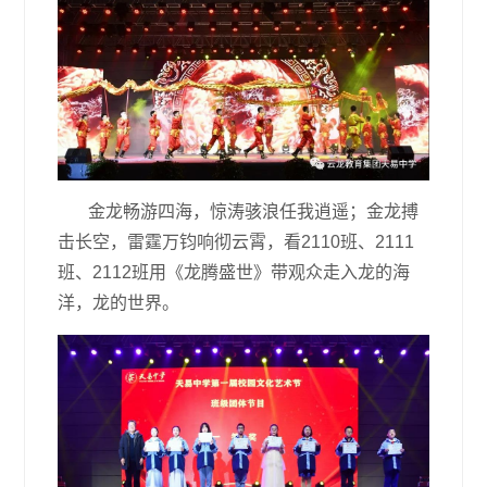
金龙畅游四海，惊涛骇浪任我逍遥；金龙搏
击长空，雷霆万钧响彻云霄，看2110班、2111
班、2112班用《龙腾盛世》带观众走入龙的海
洋，龙的世界。