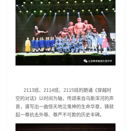
2113班、2114班、2115班的朗诵《穿越时
空的对话》以时间为轴，传颂来自乌斯浑河的声
音，谱写出一曲惊天地泣鬼神的生命华章，铸就
起一尊抗击外辱、尊严不可欺的历史丰碑。