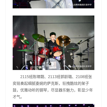
2115班陈啸翾、2113班郭龄璐、2108班张
奕铭奏起细腻委婉的萨克斯，狂拽酷炫的架子
鼓，优雅动听的钢琴，尽显器乐魅力，彰显少年
才气。