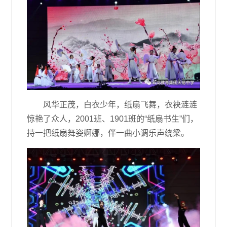
风华正茂，白衣少年，纸扇飞舞，衣袂涟涟
惊艳了众人，2001班、1901班的“纸扇书生”们，
持一把纸扇舞姿婀娜，伴一曲小调乐声绕梁。