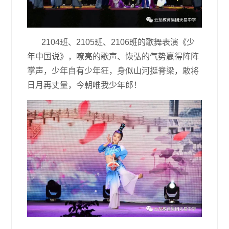
2104班、2105班、2106班的歌舞表演《少
年中国说》，嘹亮的歌声、恢弘的气势赢得阵阵
掌声，少年自有少年狂，身似山河挺脊梁，敢将
日月再丈量，今朝唯我少年郎！