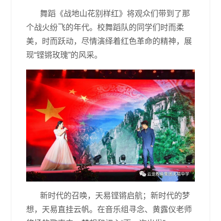
舞蹈《战地山花别样红》将观众们带到了那
个战火纷飞的年代。校舞蹈队的同学们时而柔
美，时而跃动，尽情演绎着红色革命的精神，展
现“铿锵玫瑰”的风采。
新时代的召唤，天易铿锵启航；新时代的梦
想，天易直挂云帆。在音乐组寻念、黄露仪老师