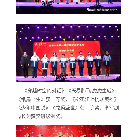
《穿越时空的对话》《天易腾飞 虎虎生威》
《纸扇书生》获一等奖，《松花江上抗联英雄》
《少年中国说》《龙腾盛世》获二等奖，李军副
局长为获奖班级颁奖。