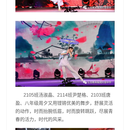
2105班汤淑晶、2114班尹楚格、2103班唐
盈、八年级周夕又用铿锵优美的舞步，舒展灵活
的动作，时而抬腕低眉，时而旋转跳跃，尽展青
春的活力，时代的风采。