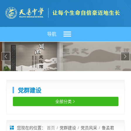
导航


党群建设
全部分类

您现在的位置：
首页
/
党群建设
/
党员风采
/
鲁孟君