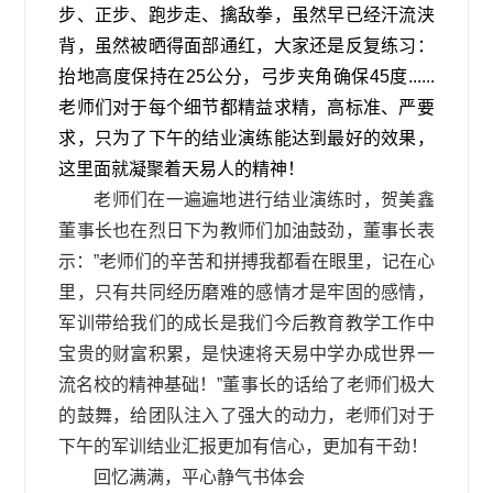
步、正步、跑步走、擒敌拳，虽然早已经汗流浃
背，虽然被晒得面部通红，大家还是反复练习：
抬地高度保持在
25公分，弓步夹角确保45度......
老师们对于每个细节都精益求精，高标准、严要
求，只为了下午的结业演练能达到最好的效果，
这里面就凝聚着天易人的精神！
老师们在一遍遍地进行结业演练时，贺美鑫
董事长也在烈日下为教师们加油鼓劲，董事长表
示：
”老师们的辛苦和拼搏我都看在眼里，记在心
里，只有共同经历磨难的感情才是牢固的感情，
军训带给我们的成长是我们今后教育教学工作中
宝贵的财富积累，是快速将天易中学办成世界一
流名校的精神基础！”董事长的话给了老师们极大
的鼓舞，给团队注入了强大的动力，老师们对于
下午的军训结业汇报更加有信心，更加有干劲！
回忆满满，平心静气书体会