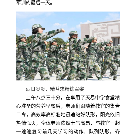
军训的最后一天。
烈日炎炎，精益求精练军姿
上午八点三十分，在享用了天易中学食堂精
心准备的营养早餐后，老师们跟随着教官的集合
口令，高效率高标准地迅速站好队形，阳光依旧
热情似火，全体老师依然士气高昂，与教官一起
一遍遍复习前几天学习的动作，队列队形，齐