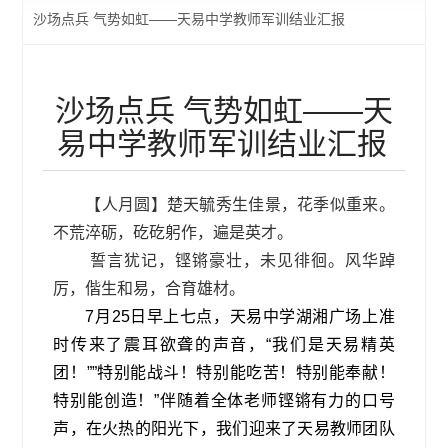
沙场点兵 气势如虹——天易中学教师军训结业汇报
沙场点兵 气势如虹——天
易中学教师军训结业汇报
【人月圆】楚天毓秀生佳景，花季似重来。
不荒淬砺，矻矻躬作，遍是英才。
誓言犹记，铿锵豪壮，未见徘徊。风华踔
厉，偕生和易，合育雄材。
7月25日早上七点，天易中学湖湘广场上准
时传来了震耳欲聋的声音，“我们是天易精英
团！””特别能战斗！特别能吃苦！特别能奉献！
特别能创造！”伴随着全体老师铿锵有力的口号
声，在火热的阳光下，我们迎来了天易教师团队