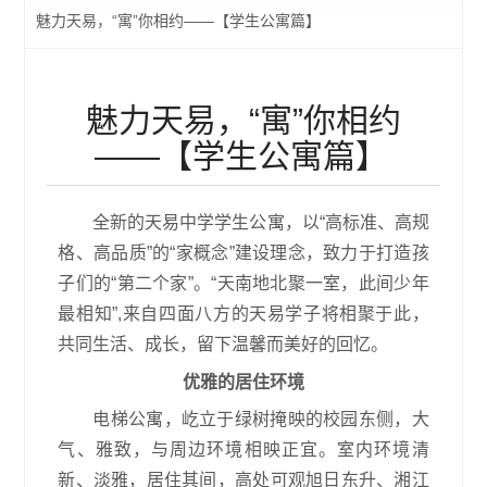
魅力天易，“寓”你相约——【学生公寓篇】
魅力天易，“寓”你相约
——【学生公寓篇】
全新的天易中学学生公寓，以
“高标准、高规
格、高品质”的“家概念”建设理念，致力于打造孩
子们的“第二个家”。“天南地北聚一室，此间少年
最相知”,来自四面八方的天易学子将相聚于此，
共同生活、成长，留下温馨而美好的回忆。
优雅的居住环境
电梯公寓，屹立于绿树掩映的校园东侧，大
气、雅致，与周边环境相映正宜。室内环境清
新、淡雅，居住其间，高处可观旭日东升、湘江