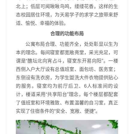
北上；低层可闻啾啾鸟鸣，缕缕花香。这样的生
态校园居住环境，为天易学子的求学之旅带来舒
适、愉悦、幸福的体验。
合理的功能布局
公寓布局合理、功能齐全，处处彰显以生为
本的理念。每间寝室都宽敞亮堂，采光充足，可
谓是
“醮坛北向宵占斗，寝室东开易向阳”。一楼
西侧入户大厅设有总值班室、面包坊、医务室；
东侧设有洗衣房，为学生盥洗大件衣物提供贴心
的服务。寝室均为前厅后卫、6人标准间的设
计，楼道采用“共享阳台”理念，每个楼层都配套
了值班室和环境雅致、布置温馨的自习室，真正
实现了住宿条件的“安全、宽敞、便捷”。