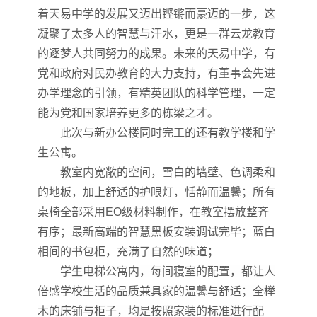
着天易中学的发展又迈出铿锵而豪迈的一步，这
凝聚了太多人的智慧与汗水，更是一群云龙教育
的逐梦人共同努力的成果。未来的天易中学，有
党和政府对民办教育的大力支持，有董事会先进
办学理念的引领，有精英团队的科学管理，一定
能为党和国家培养更多的栋梁之才。
此次与新办公楼同时完工的还有教学楼和学
生公寓。
教室内宽敞的空间，雪白的墙壁、色调柔和
的地板，加上舒适的护眼灯，恬静而温馨；所有
桌椅全部采用EO级材料制作，在教室摆放整齐
有序；最新高端的智慧黑板安装调试完毕；蓝白
相间的书包柜，充满了自然的味道；
学生电梯公寓内，每间寝室的配置，都让人
倍感学校生活的品质兼具家的温馨与舒适；全榉
木的床铺与柜子，均是按照家装的标准进行配