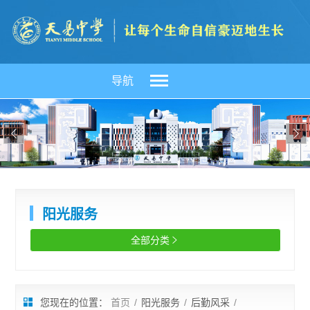
导航


阳光服务
全部分类

您现在的位置：
首页
/
阳光服务
/
后勤风采
/