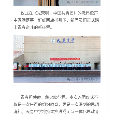
仪式在《光荣啊，中国共青团》的激昂歌声
中圆满落幕，鲜红团旗指引下，新团员们正式踏
上青春奋斗的新征程。
青春担使命，薪火续征程。本次入团仪式不
仅是一次庄严的组织教育，更是一次深刻的思想
洗礼。天易中学将持续推进党团队一体化思政育