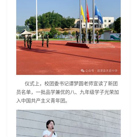
仪式上，校团委书记谭梦圆老师宣读了新团
员名单，一批品学兼优的八、九年级学子光荣加
入中国共产主义青年团。