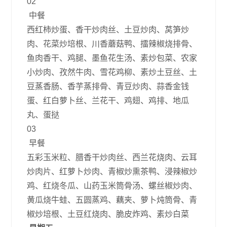
02
中餐
西红柿炒蛋、香干炒肉丝、土豆炒肉、莴笋炒
肉、花菜炒培根、川香蘑菇鸭、擂辣椒烧排骨、
鱼肉香干、鸡腿、墨鱼花生汤、素炒包菜、农家
小炒肉、孜然牛肉、雪花鸡柳、素炒土豆丝、土
豆蒸香肠、香芋蒸排骨、青豆炒肉、蒜香金钱
蛋、红白萝卜丝、兰花干、鸡翅、鸡排、地瓜
丸、蛋挞
03
早餐
五彩玉米粒、腊香干炒肉丝、西兰花烧肉、云耳
炒肉片、红萝卜炒肉、青椒炒熏茶鸭、浸辣椒炒
鸡、红烧冬瓜、山药玉米筒骨汤、螺丝椒炒肉、
黄瓜烧牛蛙、五圆蒸鸡、藕夹、萝卜炖筒骨、青
椒炒培根、土豆红烧肉、脆皮炸鸡、素炒白菜