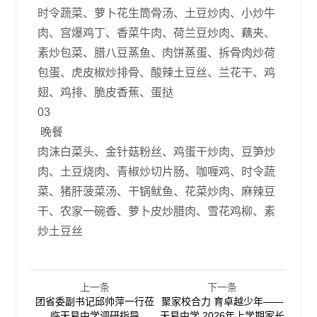
时令蔬菜、萝卜花生筒骨汤、土豆炒肉、小炒牛
肉、宫爆鸡丁、香菜牛肉、荷兰豆炒肉、藕夹、
素炒包菜、腊八豆蒸鱼、肉饼蒸蛋、拆骨肉炒荷
包蛋、虎皮椒炒排骨、酸辣土豆丝、兰花干、鸡
翅、鸡排、脆皮香蕉、蛋挞
03
晚餐
肉沫白菜头、金针菇粉丝、鸡蛋干炒肉、豆笋炒
肉、土豆烧肉、青椒炒切片肠、咖喱鸡、时令蔬
菜、猪肝菠菜汤、干锅鱿鱼、花菜炒肉、麻辣豆
干、农家一碗香、萝卜皮炒腊肉、雪花鸡柳、素
炒土豆丝
上一条
下一条
团省委副书记邱帅萍一行莅
聚家校合力 育卓越少年——
临天易中学调研指导
天易中学 2026年上学期家长