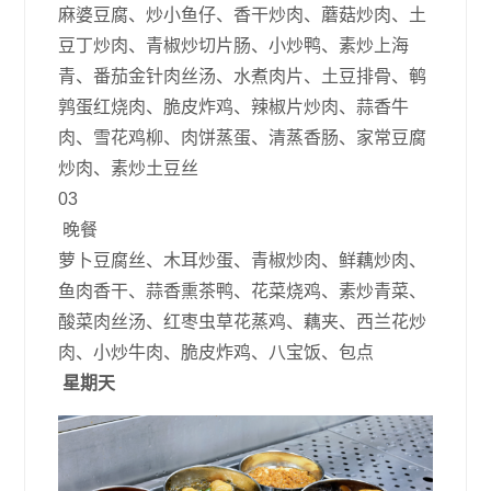
麻婆豆腐、炒小鱼仔、香干炒肉、蘑菇炒肉、土
豆丁炒肉、青椒炒切片肠、小炒鸭、素炒上海
青、番茄金针肉丝汤、水煮肉片、土豆排骨、鹌
鹑蛋红烧肉、脆皮炸鸡、辣椒片炒肉、蒜香牛
肉、雪花鸡柳、肉饼蒸蛋、清蒸香肠、家常豆腐
炒肉、素炒土豆丝
03
晚餐
萝卜豆腐丝、木耳炒蛋、青椒炒肉、鲜藕炒肉、
鱼肉香干、蒜香熏茶鸭、花菜烧鸡、素炒青菜、
酸菜肉丝汤、红枣虫草花蒸鸡、藕夹、西兰花炒
肉、小炒牛肉、脆皮炸鸡、八宝饭、包点
星期天