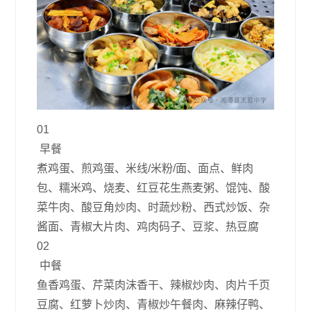
01
早餐
煮鸡蛋、煎鸡蛋、米线/米粉/面、面点、鲜肉
包、糯米鸡、烧麦、红豆花生燕麦粥、馄饨、酸
菜牛肉、酸豆角炒肉、时蔬炒粉、西式炒饭、杂
酱面、青椒大片肉、鸡肉码子、豆浆、热豆腐
02
中餐
鱼香鸡蛋、芹菜肉沫香干、辣椒炒肉、肉片千页
豆腐、红萝卜炒肉、青椒炒午餐肉、麻辣仔鸭、