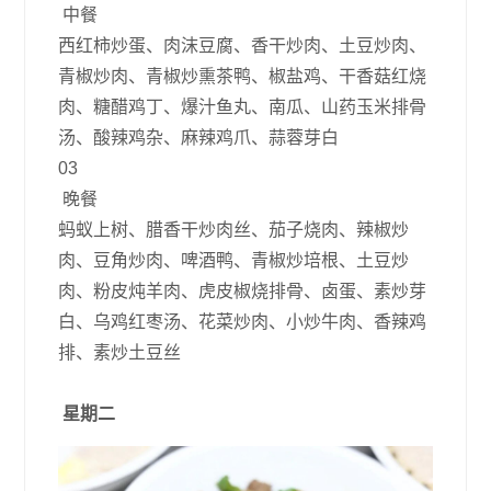
中餐
西红柿炒蛋、肉沫豆腐、香干炒肉、土豆炒肉、
青椒炒肉、青椒炒熏茶鸭、椒盐鸡、干香菇红烧
肉、糖醋鸡丁、爆汁鱼丸、南瓜、山药玉米排骨
汤、酸辣鸡杂、麻辣鸡爪、蒜蓉芽白
03
晚餐
蚂蚁上树、腊香干炒肉丝、茄子烧肉、辣椒炒
肉、豆角炒肉、啤酒鸭、青椒炒培根、土豆炒
肉、粉皮炖羊肉、虎皮椒烧排骨、卤蛋、素炒芽
白、乌鸡红枣汤、花菜炒肉、小炒牛肉、香辣鸡
排、素炒土豆丝
星期二