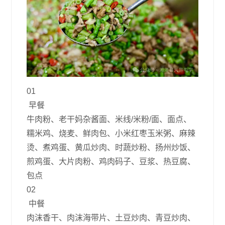
01
早餐
牛肉粉、老干妈杂酱面、米线/米粉/面、面点、
糯米鸡、烧麦、鲜肉包、小米红枣玉米粥、麻辣
烫、煮鸡蛋、黄瓜炒肉、时蔬炒粉、扬州炒饭、
煎鸡蛋、大片肉粉、鸡肉码子、豆浆、热豆腐、
包点
02
中餐
肉沫香干、肉沫海带片、土豆炒肉、青豆炒肉、