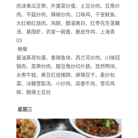
肉沫黄瓜豆笋、外婆菜炒蛋、土豆炒肉、豆角炒
肉、平菇炒肉、辣椒炒肉、口味鸡、千张鱿鱼、
大红椒红烧肉、鸡腿、醋溜黄白、红枣花生莲藕
汤、基围虾、农家一碗香、脆皮炸鸡、上海青
03
晚餐
酱油蒸荷包蛋、香辣鱼块、西兰花炒肉、川味回
锅肉、莴笋炒肉、酸豆角炒切片肠、孜然鸭块、
水煮牛蛙、黄豆红烧猪蹄、麻辣豆干、素炒包
菜、冰糖雪梨汤、小炒肉、蒜香牛肉、雪花鸡
柳、酸辣土豆丝
星期三