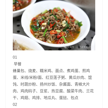
01
早餐
蜂巢包、烧麦、糯米鸡、面点、煮鸡蛋、煎鸡
蛋、米线/米粉/面、红豆莲子粥、黄瓜炒肉、馄
饨、时蔬炒粉、扬州炒饭、杂酱面、青椒大片
肉、鸡肉码子、豆浆、热豆腐、酸菜牛肉、兰花
干、鸡翅、鸡排、地瓜丸、蛋挞、包点
02