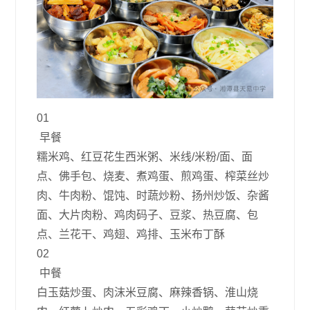
01
早餐
糯米鸡、红豆花生西米粥、米线/米粉/面、面
点、佛手包、烧麦、煮鸡蛋、煎鸡蛋、榨菜丝炒
肉、牛肉粉、馄饨、时蔬炒粉、扬州炒饭、杂酱
面、大片肉粉、鸡肉码子、豆浆、热豆腐、包
点、兰花干、鸡翅、鸡排、玉米布丁酥
02
中餐
白玉菇炒蛋、肉沫米豆腐、麻辣香锅、淮山烧