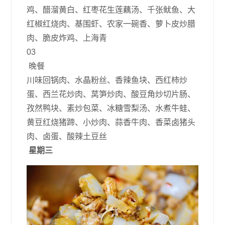
鸡、醋溜黄白、红枣花生莲藕汤、千张鱿鱼、大
红椒红烧肉、基围虾、农家一碗香、萝卜皮炒腊
肉、脆皮炸鸡、上海青
03
晚餐
川味回锅肉、水晶粉丝、香辣鱼块、西红柿炒
蛋、西兰花炒肉、莴笋炒肉、酸豆角炒切片肠、
孜然鸭块、素炒包菜、冰糖雪梨汤、水煮牛蛙、
黄豆红烧猪蹄、小炒肉、蒜香牛肉、香菜卤猪头
肉、卤蛋、酸辣土豆丝
星期三