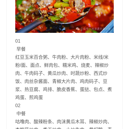
01
早餐
红豆玉米百合粥、牛肉粉、大片肉粉、米线/米
粉/面、面点、鲜肉包、糯米鸡、烧麦、辣椒炒
肉、牛肉码子、黄瓜炒肉、时蔬炒粉、西式炒
饭、肉丝杂酱面、青椒大片肉、鸡肉码子、豆
浆、热豆腐、鸡排、脆皮香蕉、蛋挞、包点、煮
鸡蛋、煎鸡蛋
02
中餐
咕噜肉、酸辣粉条、肉沫黄瓜木耳、辣椒炒肉、