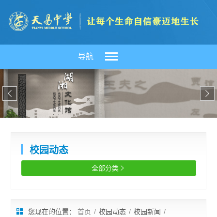
导航


校园动态
全部分类

您现在的位置：
首页
/
校园动态
/
校园新闻
/