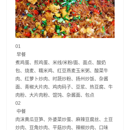
01
早餐
煮鸡蛋、煎鸡蛋、米线/米粉/面、面点、酸奶
包、烧麦、糯米鸡、红豆燕麦玉米粥、酸菜牛
肉、红萝卜炒肉、时蔬炒粉、扬州炒饭、杂酱
面、青椒大片肉、鸡肉码子、豆浆、热豆腐、牛
肉粉、大片肉粉、馄饨、杂酱面、包点
02
中餐
肉沫黄瓜豆笋、外婆菜炒蛋、麻辣豆腐丝、土豆
炒肉、豆角炒肉、平菇炒肉、辣椒炒肉、口味