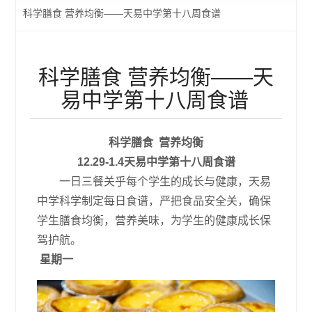
科学膳食 营养均衡——天易中学第十八周食谱
科学膳食 营养均衡——天
易中学第十八周食谱
科学膳食 营养均衡
12.29-1.4天易中学第十八周食谱
一日三餐关乎每个学生的成长与健康，天易
中学科学制定每日食谱，严把食品安全关，确保
学生膳食均衡，营养美味，为学生的健康成长保
驾护航。
星期一