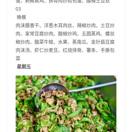
蛋、剁椒蒸鸡、拆骨肉炒荷包蛋、酸辣土豆丝
03
晚餐
肉沫腊香干、洋葱木耳肉丝、辣椒炒肉、土豆炒
肉、家常豆腐炒肉、酸椒炒鸡、五圆蒸鸡、螺丝
椒炒肉、酸菜牛蛙、水果、蒸南瓜、金针菇豆腐
肉沫汤、虾仁炒麦豆、红烧排骨、薯条、手撕包
菜
星期五