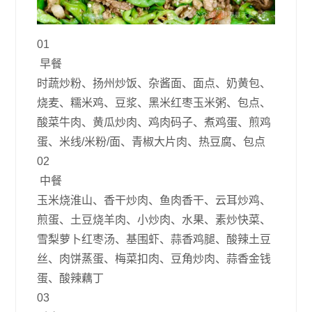
01
早餐
时蔬炒粉、扬州炒饭、杂酱面、面点、奶黄包、
烧麦、糯米鸡、豆浆、黑米红枣玉米粥、包点、
酸菜牛肉、黄瓜炒肉、鸡肉码子、煮鸡蛋、煎鸡
蛋、米线/米粉/面、青椒大片肉、热豆腐、包点
02
中餐
玉米烧淮山、香干炒肉、鱼肉香干、云耳炒鸡、
煎蛋、土豆烧羊肉、小炒肉、水果、素炒快菜、
雪梨萝卜红枣汤、基围虾、蒜香鸡腿、酸辣土豆
丝、肉饼蒸蛋、梅菜扣肉、豆角炒肉、蒜香金钱
蛋、酸辣藕丁
03