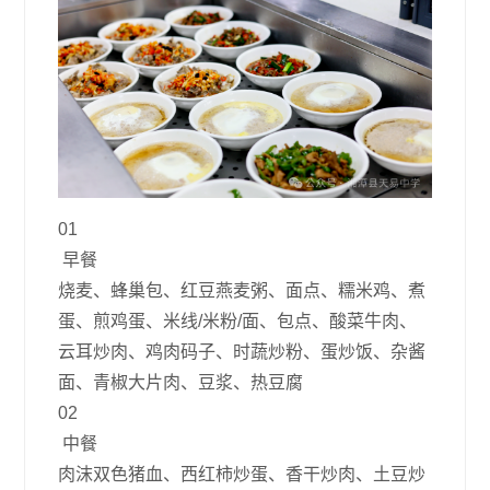
01
早餐
烧麦、蜂巢包、红豆燕麦粥、面点、糯米鸡、煮
蛋、煎鸡蛋、米线/米粉/面、包点、酸菜牛肉、
云耳炒肉、鸡肉码子、时蔬炒粉、蛋炒饭、杂酱
面、青椒大片肉、豆浆、热豆腐
02
中餐
肉沫双色猪血、西红柿炒蛋、香干炒肉、土豆炒