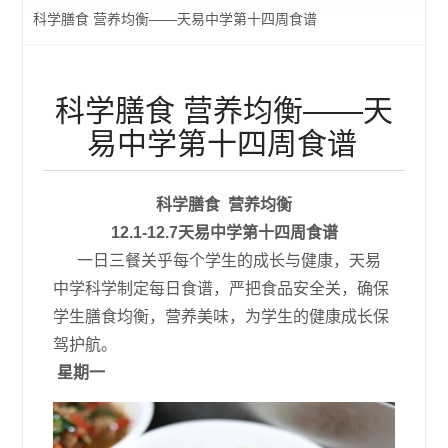
科学膳食 营养均衡——天易中学第十四周食谱
科学膳食 营养均衡——天
易中学第十四周食谱
科学膳食 营养均衡
12.1-12.7天易中学第十四周食谱
一日三餐关乎每个学生的成长与健康，天易
中学科学制定每日食谱，严把食品安全关，确保
学生膳食均衡，营养美味，为学生的健康成长保
驾护航。
星期一