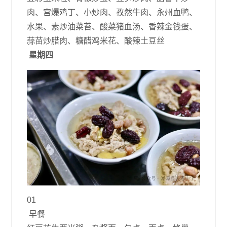
肉、宫爆鸡丁、小炒肉、孜然牛肉、永州血鸭、
水果、素炒油菜苔、酸菜猪血汤、香辣金钱蛋、
蒜苗炒腊肉、糖醋鸡米花、酸辣土豆丝
星期四
01
早餐