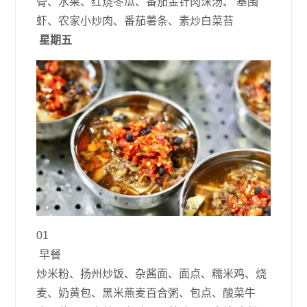
骨、水果、红烧冬瓜、番茄金针肉沫汤、 基围
虾、农家小炒肉、番茄薯条、素炒白菜苔
星期五
01
早餐
炒米粉、扬州炒饭、杂酱面、面点、糯米鸡、烧
麦、奶黄包、黑米燕麦百合粥、包点、酸菜牛