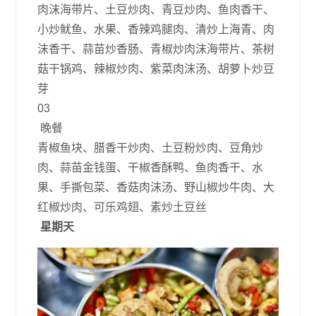
肉沫海带片、土豆炒肉、青豆炒肉、鱼肉香干、
小炒鱿鱼、水果、香辣鸡腿肉、清炒上海青、肉
沫香干、蒜苗炒香肠、青椒炒肉沫海带片、茶树
菇干锅鸡、辣椒炒肉、紫菜肉沫汤、胡萝卜炒豆
芽
03
晚餐
青椒鱼块、腊香干炒肉、土豆粉炒肉、豆角炒
肉、蒜苗金钱蛋、干椒香酥鸭、鱼肉香干、水
果、手撕包菜、香菇肉沫汤、野山椒炒牛肉、大
红椒炒肉、可乐鸡翅、素炒土豆丝
星期天