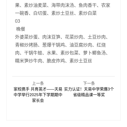
果、素炒油麦菜、海带肉沫汤、鱼肉香干、农家
一碗香、白切蛋、素炒土豆丝、素炒白菜
03
晚餐
外婆菜炒蛋、肉沫豆笋、花菜炒肉、土豆炒肉、
青椒炒烤肠、葱爆干锅鸡、油豆腐炒肉、红烧
肉、干锅牛蛙、水果、素炒包菜、萝卜鲫鱼汤、
糯米笋炒牛肉、脆皮炸鸡、素炒土豆丝
上一条
下一条
家校携手 共育英才——天易
实力认证！天易中学荣膺3个
中学举行2025年下学期期中
省级精品课一等奖
家长会