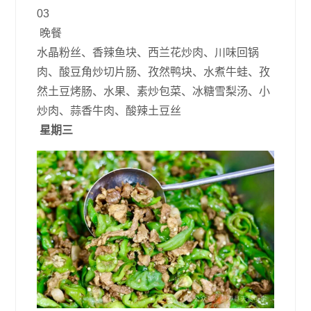
03
晚餐
水晶粉丝、香辣鱼块、西兰花炒肉、川味回锅
肉、酸豆角炒切片肠、孜然鸭块、水煮牛蛙、孜
然土豆烤肠、水果、素炒包菜、冰糖雪梨汤、小
炒肉、蒜香牛肉、酸辣土豆丝
星期三