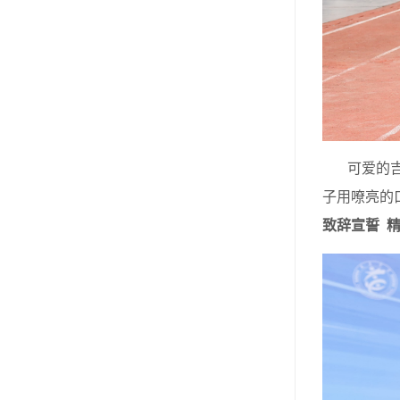
可爱的吉祥
子用嘹亮的
致辞宣誓 