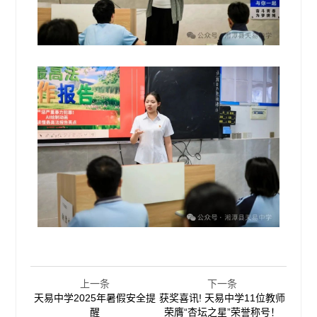
上一条
下一条
天易中学2025年暑假安全提
获奖喜讯! 天易中学11位教师
醒
荣膺“杏坛之星”荣誉称号！