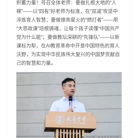
积蓄力量！号召全体老师：要做扎根大地的“人
梯”——以“四有”好老师为标准，在“双减”攻坚中
淬炼育人智慧；要做擦亮星火的“燃灯者”——用
“大思政课”培根铸魂，让每个孩子读懂“中国共产
党为什么能”；要做教坛深耕的“先锋队”——以新
课标为犁，在AI教育革命中开垦中国特色的育人
沃野，为实现中华民族伟大复兴的中国梦贡献自
己的智慧和力量。