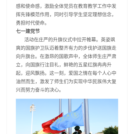
感和使命感，激励全体党员在教育教学工作中发
挥先锋模范作用，同时引导学生坚定理想信念，
勇担时代使命。
七一建党节
活动在庄严的升旗仪式中拉开帷幕。英姿飒
爽的国旗护卫队迈着整齐有力的步伐护送国旗走
向升旗台。在激昂的国歌声中，全体师生庄严肃
立，向国旗行注目礼，鲜艳的五星红旗冉冉升
起，迎风飘扬。这一刻，爱国之情在每个人心中
油然而生，激发了师生们为实现中华民族伟大复
兴而努力奋斗的决心。