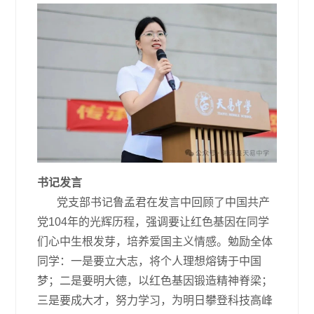
书记发言
党支部书记鲁孟君在发言中回顾了中国共产
党104年的光辉历程，强调要让红色基因在同学
们心中生根发芽，培养爱国主义情感。勉励全体
同学：一是要立大志，将个人理想熔铸于中国
梦；二是要明大德，以红色基因锻造精神脊梁；
三是要成大才，努力学习，为明日攀登科技高峰