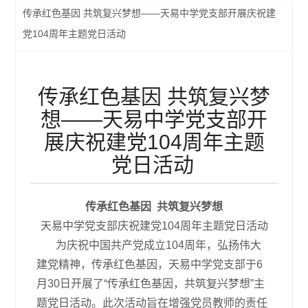
传承红色基因 共筑复兴梦想——天易中学党支部开展庆祝建
党104周年主题党日活动
传承红色基因 共筑复兴梦
想——天易中学党支部开
展庆祝建党104周年主题
党日活动
传承红色基因 共筑复兴梦想
天易中学党支部庆祝建党104周年主题党日活动
为庆祝中国共产党成立104周年，弘扬伟大
建党精神，传承红色基因，天易中学党支部于6
月30日开展了“传承红色基因，共筑复兴梦想”主
题党日活动。此次活动旨在增强党员教师的责任