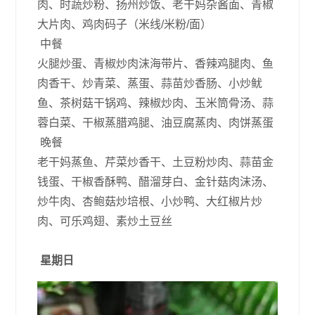
肉、时蔬炒粉、扬州炒饭、老干妈杂酱面、青椒
大片肉、鸡肉码子（米线/米粉/面）
中餐
火腿炒蛋、青椒炒肉沫海带片、香辣鸡腿肉、鱼
肉香干、炒青菜、蒸蛋、蒜苗炒香肠、小炒鱿
鱼、茶树菇干锅鸡、辣椒炒肉、玉米筒骨汤、蒜
蓉白菜、干椒蒸腊鸡腿、油豆腐蒸肉、肉饼蒸蛋
晚餐
老干妈蒸鱼、芹菜炒香干、土豆粉炒肉、蒜苗金
钱蛋、干椒香酥鸭、醋溜芽白、金针菇肉沫汤、
炒牛肉、杏鲍菇炒培根、小炒鸭、大红椒片炒
肉、可乐鸡翅、素炒土豆丝
星期日