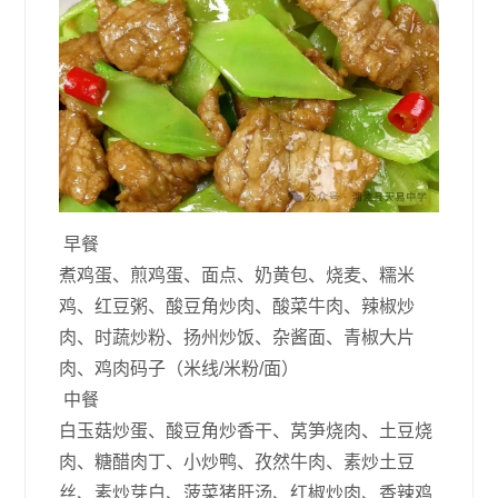
早餐
煮鸡蛋、煎鸡蛋、面点、奶黄包、烧麦、糯米
鸡、红豆粥、酸豆角炒肉、酸菜牛肉、辣椒炒
肉、时蔬炒粉、扬州炒饭、杂酱面、青椒大片
肉、鸡肉码子（米线/米粉/面）
中餐
白玉菇炒蛋、酸豆角炒香干、莴笋烧肉、土豆烧
肉、糖醋肉丁、小炒鸭、孜然牛肉、素炒土豆
丝、素炒芽白、菠菜猪肝汤、红椒炒肉、香辣鸡