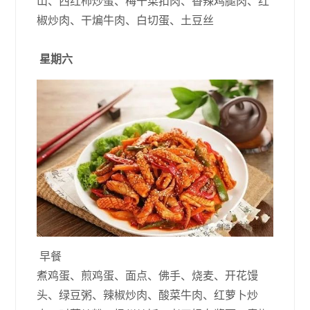
山、西红柿炒蛋、梅干菜扣肉、香辣鸡腿肉、红
椒炒肉、干煸牛肉、白切蛋、土豆丝
星期六
早餐
煮鸡蛋、煎鸡蛋、面点、佛手、烧麦、开花馒
头、绿豆粥、辣椒炒肉、酸菜牛肉、红萝卜炒